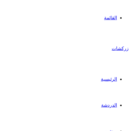
القائمة
زركشات
الرئيسية
الدردشة