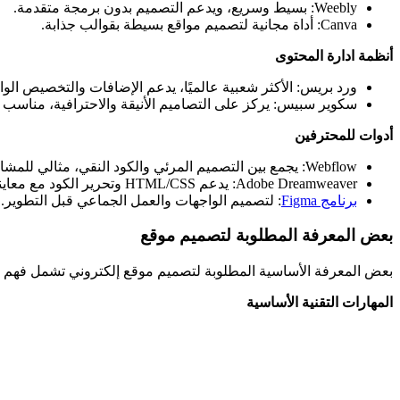
Weebly: بسيط وسريع، ويدعم التصميم بدون برمجة متقدمة.
Canva: أداة مجانية لتصميم مواقع بسيطة بقوالب جذابة.
أنظمة ادارة المحتوى
ورد بريس: الأكثر شعبية عالميًا، يدعم الإضافات والتخصيص الوا
سكوير سبيس: يركز على التصاميم الأنيقة والاحترافية، مناسب ل
أدوات للمحترفين
Webflow: يجمع بين التصميم المرئي والكود النقي، مثالي للمشاريع المعقدة.​
Adobe Dreamweaver: يدعم HTML/CSS وتحرير الكود مع معاينة مباشرة.
برنامج Figma
: لتصميم الواجهات والعمل الجماعي قبل التطوير.​
بعض المعرفة المطلوبة لتصميم موقع
بعض المعرفة الأساسية المطلوبة لتصميم موقع إلكتروني تشمل فهم لغات البرمجة الأساسية مثل HTML وCSS، بالإضاف
المهارات التقنية الأساسية