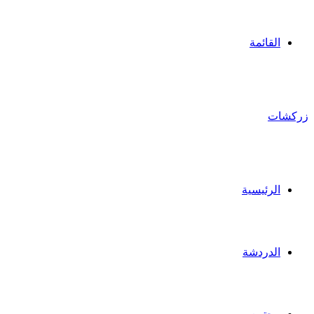
القائمة
زركشات
الرئيسية
الدردشة