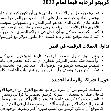
كريبتو لرعاية فيفا لعام 2022
نوفمبر القادم، حيث ستعمل على إتاحة العديد من الفرص للمست
طبقا لكاي مادتي الذي يعد هو كبير المدراء والمسؤولين لمؤسس
الأخرى خلال الأحداث الرياضية وفي نوفمبر قامت بالتوقيع لتعيد 
كما تمكنت منصة كريبتو أن تدخل في شراكة الدوري الخاص بأستراليا لكرة
كما قامت بتوقيع عقد رعاية قيمته 100 مليون دولار مع فورميولا 1، إلى جانب عقد رعاية بعشرة سنوات بقيمة 170 مليون دولار في ufc.
تداول العملات الرقميه في قطر
يعتبر سوق تداول العملات الرقمية مثل عملة بيتكوين الذي كان من 
وأعلنت هيئة تنظيم المركز القطري أن تم تأكيد الحظر في عام 2020.
تمكنت مؤسسة كريبتو من الوصول الى عدد كبير من الشعبية والج
تمكن أكثر من 3 ونصف مليار فرد من رؤية نهائيات الخاصة بكأس العالم لعام 2018 في دولة روسيا وتابع المباراة أكثر من مليار شخص مباراة فرنسا وكرواتيا.
حول الشراكة والرعاية الجديدة
تمكنت كريبتو من أن تلتزم برعايتها لجميع الفرق من درجتها الأ
قال فيفا أنه يسعدنا إن شركة كريبتو انضمت لنا كراعي رسمي
تأسست شركة كريبتو عام 2016 وتملك الآن أكثر من عشرة مليون شخص على مستوى العالم.
تضم الشركة أكثر من أربعة آلاف موظف وعامل في العديد من ال
نتوقع أن تتمكن كريبتو من كسب شهرة أكبر ومقرها موجود في 