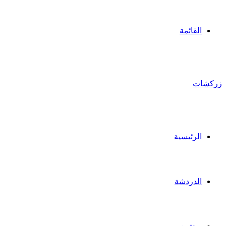
القائمة
زركشات
الرئيسية
الدردشة