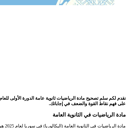
على فهم نقاط القوة والضعف في إجاباتك.
مادة الرياضيات في الثانوية العامة
مادة الرياضيات في الثانوية العامة (البكالوريا) في سوريا لعام 2025 هي مادة أساسية تشمل فرعي العلمي والأدبي، وتصدر وزارة التربية نماذج استرشادية رسمية لمساعدة الطلاب على التحضير للامتحان النهائي.