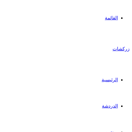
القائمة
زركشات
الرئيسية
الدردشة