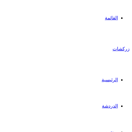
القائمة
زركشات
الرئيسية
الدردشة