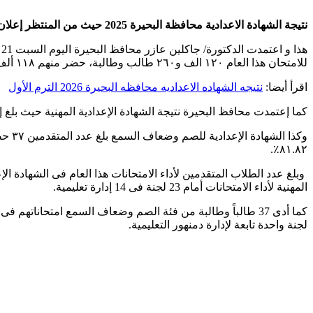
نتيجة الشهادة الاعدادية محافظة البحيرة 2025 حيث من المنتظر إعلان النتائج على المواقع الإلكترونية الخاصة بالمحافظة والتربية والتعليم.
للامتحان هذا العام ١٢٠ الف و٢٦٠ طالب وطالبة، حضر منهم ١١٨ ألف و٧٢٢، ونجح ٨٩ ألف و٢٣٦ طالب وطالبة.
اقرأ أيضا:
نتيجه الشهاده الاعداديه محافظه البحيرة 2026 الترم الأول
كما إعتمدت محافظ البحيرة نتيجة الشهادة الإعدادية المهنية حيث بلغ إجمالي عدد المتقدمين ٤٦٢٥ طالب وطالبة حضر منهم ٤٤٧٣ طا
٨١.٨٢٪.
المهنية لأداء الامتحانات أمام 23 لجنة فى 14 إدارة تعليمية.
لجنة واحدة تابعة لإدارة دمنهور التعليمية.