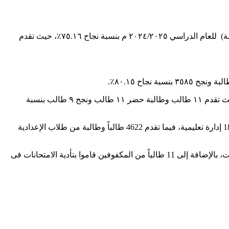
هذا و اعتمدت الدكتورة/ جاكلين عازر محافظ البحيرة اليوم السبت 21 يونيو نتيجة امتحان شهادة إتمام مرحلة التعليم الأساسي (الإعدادية العامة) للعام الدراسي ٢٠٢٤/٢٠٢٥ م بنسبة نجاح ٧٥.١٦٪، حيث تقدم
وكذا الشهادة الإعدادية للصم وضعاف السمع بلغ عدد المتقدمين ٣٧ حضر منهم ٣٧ نجح ٣٤ بنسبة ٩١.٠٨٪ وكذا نتيجة الإعدادية للمكفوفين حيث تقدم ١١ طالب وطالبة حضر ١١ طالب ونجح ٩ طالب بنسبة
وبلغ عدد الطلاب المتقدمين لأداء الامتحانات هذا العام فى الشهادة الإعدادية العامة 124 ألفً طالباً وطالبة موزعين على 574 لجنة فى نطاق 18 إدارة تعليمية، فيما تقدم 4622 طالباً وطالبة من طلاب الإعدادية
كما أدى 37 طالباً وطالبة من فئة الصم وضعاف السمع امتحاناتهم فى 4 لجان موزعة على إدارات دمنهور، كفر الدوار، إيتاى البارود، وشبراخيت، بالإضافة إلى 11 طالباً من المكفوفين قاموا بتأدية الامتحانات فى