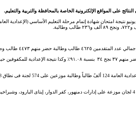
لب وطالبة ونجح ٣٥٨٥ بنسبة نجاح ٨٠.١٥٪.