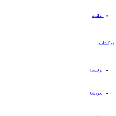
القائمة
زركشات
الرئيسية
الدردشة