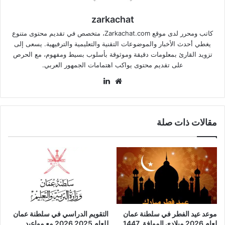
zarkachat
كاتب ومحرر لدى موقع Zarkachat.com، متخصص في تقديم محتوى متنوع
يغطي أحدث الأخبار والموضوعات التقنية والتعليمية والترفيهية. يسعى إلى
تزويد القارئ بمعلومات دقيقة وموثوقة بأسلوب بسيط ومفهوم، مع الحرص
على تقديم محتوى يواكب اهتمامات الجمهور العربي.
موقع
لينكدإن
الويب
مقالات ذات صلة
موعد عيد الفطر في سلطنة عمان
التقويم الدراسي في سلطنة عمان
لعام 2026 ميلادي الموافق 1447
للعام 2025 2026 مع مواعيد