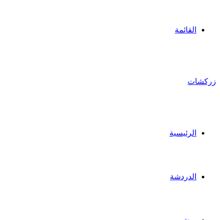
القائمة
زركشات
الرئيسية
الدردشة