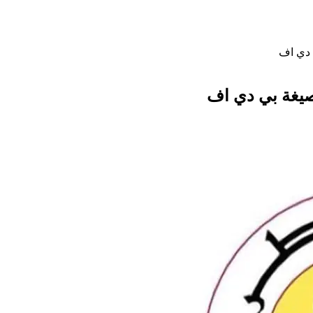
 دي اف
صيغة بي دي اف