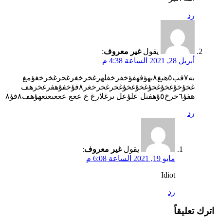
رد
يقول
غير معروف
:
أبريل 28, 2021 الساعة 4:38 م
به٧فب٥هبغ٨بهؤفهفؤخفرخفلهرغخرخغرغحرغخرخغؤمغ
غخؤخؤغخؤغخؤغخؤغخؤغخرغخرخغر٨فؤخفؤهفرغخرهف
هفؤ٦خرخ٥ؤهفنل علؤعل ىرغلارغ ع ععع عععىعتعهؤهف٨فؤ٨
رد
يقول
غير معروف
:
مايو 19, 2021 الساعة 6:08 م
Idiot
رد
اترك تعليقاً