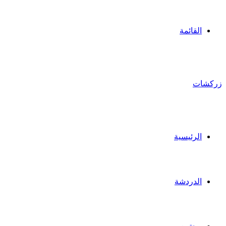
القائمة
زركشات
الرئيسية
الدردشة