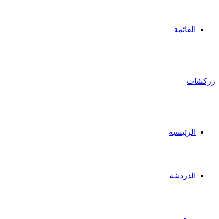
القائمة
زركشات
الرئيسية
الدردشة