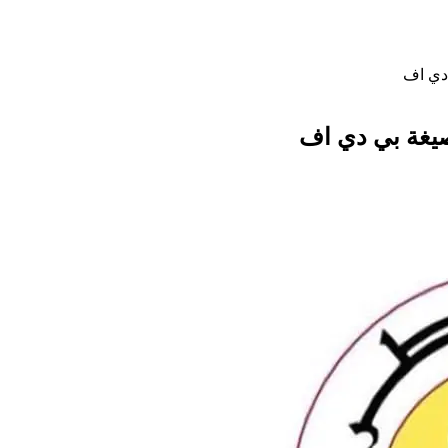
 دي اف
صيغة بي دي اف