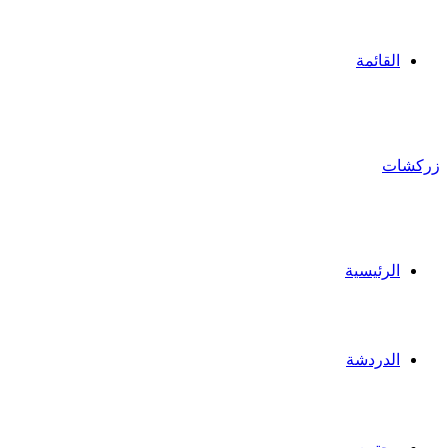
القائمة
زركشات
الرئيسية
الدردشة