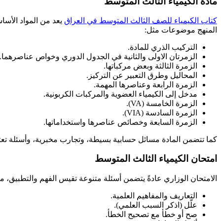
مادة الكيمياء الثالث المتوسط
كتاب الكيمياء للصف الثالث المتوسط في العراق
يعد من المواد الأساس
المنهج موضوعات مثل:
التركيب الذري للمادة.
الزمرتان الاولى والثانية في الجدول الدوري وخواص عناصرهما.
الزمرة الثالثة وبعض مركباتها.
المحاليل وطرق التعبير عن التركيز.
الزمرة الرابعة وعناصرها المهمة.
مدخل إلى الكيمياء العضوية والمركبات الكربونية.
الزمرة الخامسة (VA).
الزمرة السادسة (VIA).
الزمرة السابعة وخصائص عناصرها واستخداماتها.
كما تتضمن المادة مسائل حسابية بسيطة، وتجارب مخبرية، وأسئلة تعتم
امتحان الكيمياء الثالث المتوسط
الامتحان الوزاري عادةً يتضمن أسئلة متنوعة تقيس الفهم والتطبيق، م
التعاريف والمفاهيم العلمية.
علّل (اذكر السبب العلمي).
صح أو خطأ مع تصحيح الخطأ.