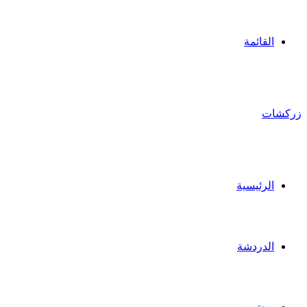
القائمة
زركشات
الرئيسية
الدردشة