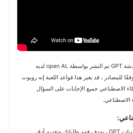
تنزيل chat gpt للاندرويد يعتمد هذا على دردشة GPT تم النشر بواسطة open AL لديه
انات كبيرة يمكن أن يحل محل google وفقًا للمصادر ، قد يغير هذا قواعد اللعبة إنه روبوت
كاء الاصطناعي جميع الإجابات على السؤال
 الاصطناعي.
شات جي بي تي للاندرويد يستخدم أحدث تقنيات GPT ، بهدف فهم طلباتك وتقديم أدق