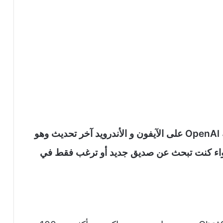
تحميل تطبيق chat gpt الرسمي من شركة OpenAl على الآيفون و الأندرويد آخر تحديث وهو
سواء كنت تبحث عن صديق جديد أو ترغب فقط في