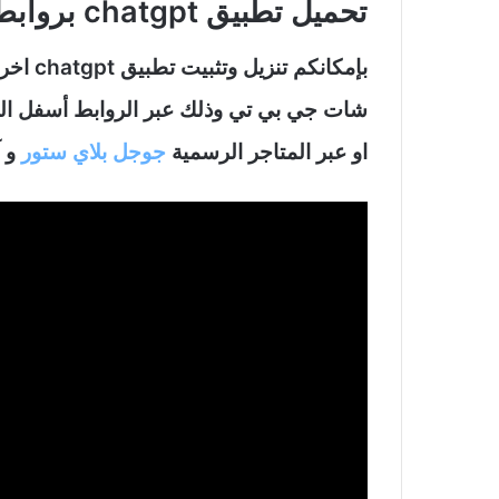
تحميل تطبيق chatgpt بروابط مباشرة:
بإمكانك
او عبر المتاجر الرسمية
جوجل بلاي ستور
و آ