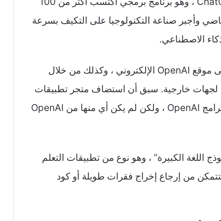
التطبيق هو أول تطبيق جوال رسمي لـ ChatGPT ، وهو برنامج برمجي اكتسب أكثر من 100
اضي وأجبر صناعة التكنولوجيا على التكيف بسرعة
ذكاء الاصطناعي.
كان ChatGPT متاحًا سابقًا عبر الإنترنت على موقع OpenAI الإلكتروني ، وكذلك من خلال
عة لجهات خارجية. سبق أن استضاف متجر تطبيقات
Apple العديد من التطبيقات التي تستخدم برامج OpenAI ، ولكن لم يكن أي منها من OpenAI
 “نموذج اللغة الكبيرة” ، وهو نوع من تطبيقات التعلم
لتتمكن من إرجاع إخراج فقرات طويلة أو كود