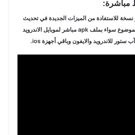
م تنزيل وتثبيت تطبيق chatgpt اخر نسخة للاستفادة من الميزات الجديدة في تحديث
شات جي بي تي وذلك عبر الروابط أسفل الموضوع سواء بملف apk مباشر لموبايل الاندرويد
ب ستور للاندرويد والايفون وباقي أجهزة ios.