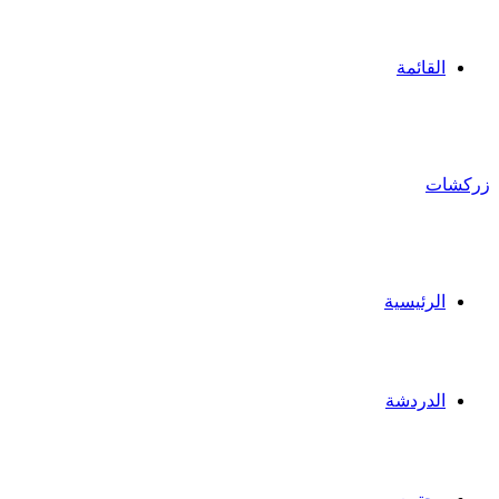
القائمة
زركشات
الرئيسية
الدردشة