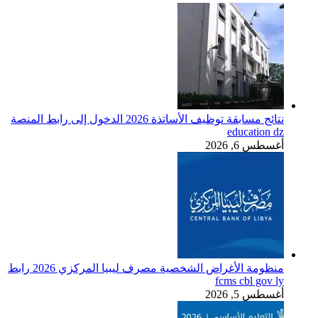
نتائج مسابقة توظيف الأساتذة 2026 الدخول إلى رابط المنصة
education dz
أغسطس 6, 2026
منظومة الأغراض الشخصية مصرف ليبيا المركزي 2026 رابط
fcms cbl gov ly
أغسطس 5, 2026