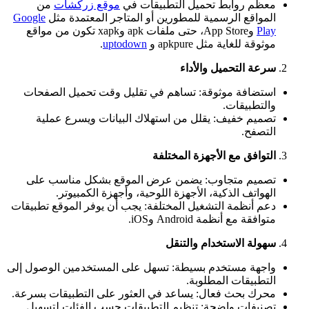
معظم روابط تحميل التطبيقات في
موقع زركشات
من
المواقع الرسمية للمطورين أو المتاجر المعتمدة مثل
Google
Play
وApp Store، حتى ملفات apk وxapk تكون من مواقع
موثوقة للغاية مثل apkpure و
uptodown
.
سرعة التحميل والأداء
استضافة موثوقة: تساهم في تقليل وقت تحميل الصفحات
والتطبيقات.
تصميم خفيف: يقلل من استهلاك البيانات ويسرع عملية
التصفح.
التوافق مع الأجهزة المختلفة
تصميم متجاوب: يضمن عرض الموقع بشكل مناسب على
الهواتف الذكية، الأجهزة اللوحية، وأجهزة الكمبيوتر.
دعم أنظمة التشغيل المختلفة: يجب أن يوفر الموقع تطبيقات
متوافقة مع أنظمة Android وiOS.
سهولة الاستخدام والتنقل
واجهة مستخدم بسيطة: تسهل على المستخدمين الوصول إلى
التطبيقات المطلوبة.
محرك بحث فعال: يساعد في العثور على التطبيقات بسرعة.
تصنيفات واضحة: تنظيم التطبيقات حسب الفئات لتسهيل