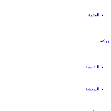
القائمة
زركشات
الرئيسية
الدردشة