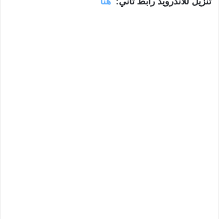
تنزيل للأندرويد رابط ثاني:
هنا