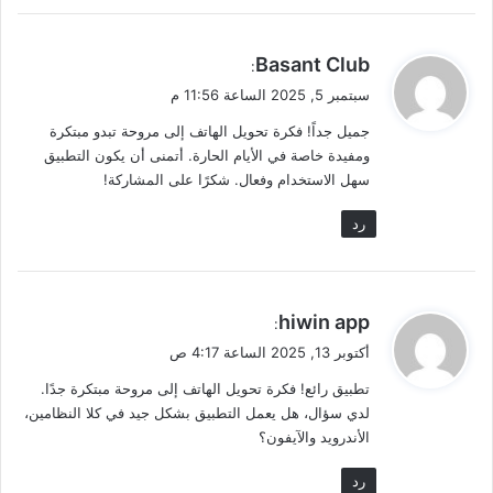
ي
Basant Club
:
ق
سبتمبر 5, 2025 الساعة 11:56 م
و
جميل جداً! فكرة تحويل الهاتف إلى مروحة تبدو مبتكرة
ل
ومفيدة خاصة في الأيام الحارة. أتمنى أن يكون التطبيق
سهل الاستخدام وفعال. شكرًا على المشاركة!
رد
ي
hiwin app
:
ق
أكتوبر 13, 2025 الساعة 4:17 ص
و
تطبيق رائع! فكرة تحويل الهاتف إلى مروحة مبتكرة جدًا.
ل
لدي سؤال، هل يعمل التطبيق بشكل جيد في كلا النظامين،
الأندرويد والآيفون؟
رد