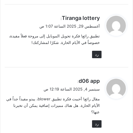
ي
Tiranga lottery
:
ق
أغسطس 29, 2025 الساعة 1:07 ص
و
تطبيق رائع! فكرة تحويل الموبايل إلى مروحة فعلاً مفيدة،
ل
خصوصاً في الأيام الحارة. شكرًا لمشاركتك!
رد
ي
d06 app
:
ق
سبتمبر 4, 2025 الساعة 12:19 ص
و
مقال رائع! أحببت فكرة تطبيق blower، يبدو مفيداً جداً في
ل
الأيام الحارة. هل هناك مميزات إضافية يمكن أن تخبرنا
عنها؟
رد