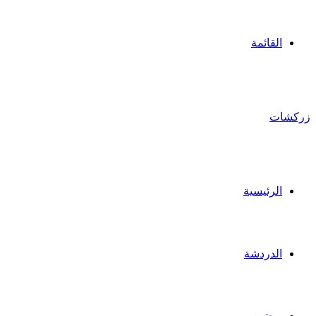
القائمة
زركشات
الرئيسية
الدردشة