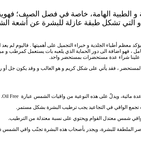
و الطبية الهامة، خاصة في فصل الصيف؛ فهوي
 و التي تشكل طبقة عازلة للبشرة عن أشعة ال
ؤكد معظم أطباء الجلدية و خبراء التجميل على أهميتها . فاليوم لم ي
ل ، فهو اضافة الى دور الحماية الذي يلعبه بات يستعمل كمرطب و مب
وفر علينا شراء عدة مستحضرات بمستحضر واحد.
ستحضر ، فقد يأتي على شكل كريم و هو الغالب و وقد يكون جل أو رذاذ و غ
 على هذه النوعية من واقيات الشمس عبارة Oil Free. أي خالي من الزيوت .
نّب تجمع الواقي في التجاعيد يجب ترطيب البشرة بشكل مستمر.
ى واقي شمس معتدل القوام ويحتوي على نسبة معتدلة من الترطيب.
الملطفة للبشرة، ويجدر بأصحاب هذه البشرة تجنّب واقي الشمس ذو الر