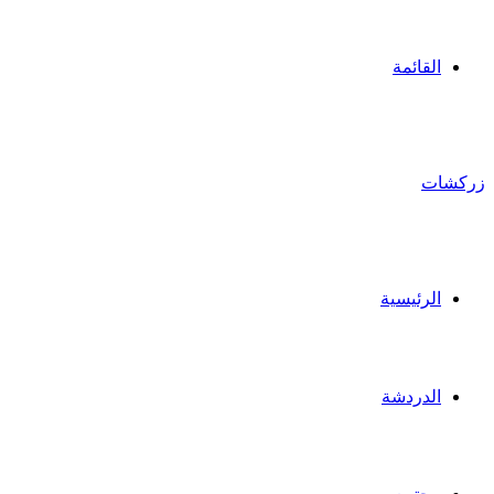
القائمة
زركشات
الرئيسية
الدردشة