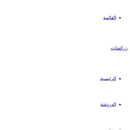
القائمة
زركشات
الرئيسية
الدردشة