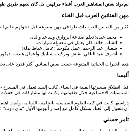
لم يولد بعض المشاهير العرب أغنياء مرفهين بل كان لديهم طريق طويل
مهن الفنانين العرب قبل الغناء
كثير من الفنانين العرب اشتغلوا في مهن متنوعة قبل دخولهم عالم الغن
محمد عبده: تعلم صناعة الزوارق وساعد والده.
الشاب خالد: كان يعمل في مغسلة سيارات.
شعبان عبد الرحيم: عمل مكوجياً (عامل خياط بدلة).
أشرف عبد الباقي: نقاش وتركيب شبابيك وأعمال هندسة ديكور.
هذه الخبرات الحياتية المتنوعة جعلت بعض الفنانين أكثر قدرة على تج
أليسا
قبل انطلاق مسيرتها الفنية في الغناء، كانت إليسا تعمل في المسرح
المناسبات الاجتماعية خلال طفولتها، وكانت لها مشاركات في حفلات مدرسية. شاركت أيضاً في برنامج “ستوديو ال
دراستها كانت في كلية العلوم السياسية بالجامعة اللبنانية، وأبدت ا
أن تتحول إلى الغناء بشكل كامل مع إصدار ألبومها الأول “بدي دوب” عام 99
تامر حسني