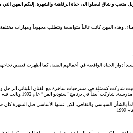
 متعب و شاق ليصلوا الى حياة الرفاهية والشهرة. إليكم المهن التي 
اء، وهذه المهن كانت غالباً متواضعة وتتطلب مجهوداً ومهارات مختلفة، 
سيد أدوار الحياة الواقعية في أعمالهم الفنية، كما أظهرت قصص نجاحهم 
 حيث شاركت كممثلة في مسرحيات ساخرة مع الفنان اللبناني الراحل وس
فن” عام 1992 ونالت فيه الميدالية الفضية، مما شجعها على متابعة الغناء بشكل مهني.
هتماماً بالشأن السياسي والثقافي، لكن عملها الأساسي قبل الشهرة كان
19.