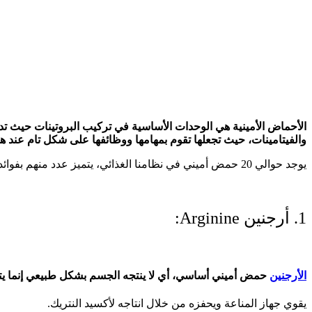
الأحماض الأمينية هي الوحدات الأساسية في تركيب البروتينات حيث تدخل 
والفيتامينات، حيث تجعلها تقوم بمهامها ووظائفها على شكل تام عند ه
يوجد حوالي 20 حمض أميني في نظامنا الغذائي، يتميز عدد منهم بفوائد كبيرة على الصحة و الجمال والقوة وهم بمتناول الجميع سواء عن طريق الطعام أو المكملات، لنتعرف عليهم و على فوائدهم:
1. أرجنين
Arginine:
الأرجنين
حمض أميني أساسي، أي لا ينتجه الجسم بشكل طبيعي إنما يتم ا
يقوي جهاز المناعة ويحفزه من خلال انتاجه لأكسيد النتريك.