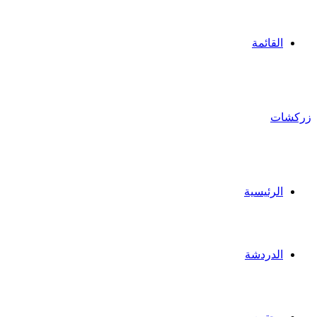
القائمة
زركشات
الرئيسية
الدردشة