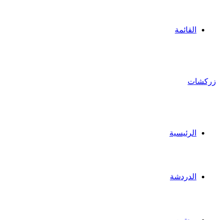
القائمة
زركشات
الرئيسية
الدردشة