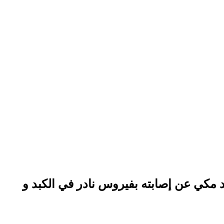
لال برنامج “معكم منى الشاذلي” على قناة CBC. تحدث أحمد مكي عن إصابته بفيروس نادر في الكبد و