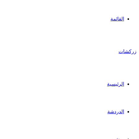
القائمة
زركشات
الرئيسية
الدردشة