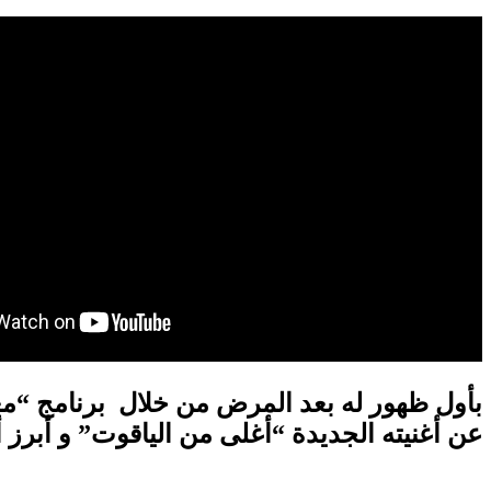
عن أغنيته الجديدة “أغلى من الياقوت” و أبرز أ