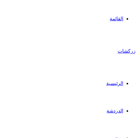
القائمة
زركشات
الرئيسية
الدردشة