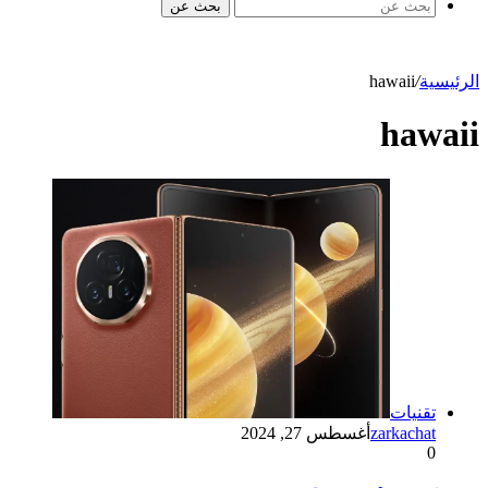
بحث عن
الرئيسية
/
hawaii
hawaii
تقنيات
zarkachat
أغسطس 27, 2024
0