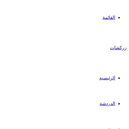
القائمة
زركشات
الرئيسية
الدردشة