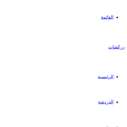
القائمة
زركشات
الرئيسية
الدردشة