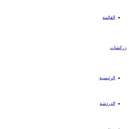
القائمة
زركشات
الرئيسية
الدردشة