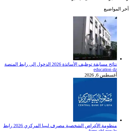
آخر المواضيع
نتائج مسابقة توظيف الأساتذة 2026 الدخول إلى رابط المنصة
education dz
أغسطس 6, 2026
منظومة الأغراض الشخصية مصرف ليبيا المركزي 2026 رابط
fcms cbl gov ly