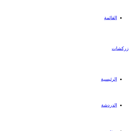
القائمة
زركشات
الرئيسية
الدردشة