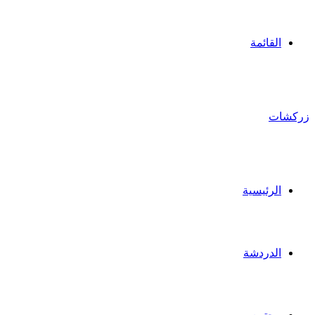
القائمة
زركشات
الرئيسية
الدردشة