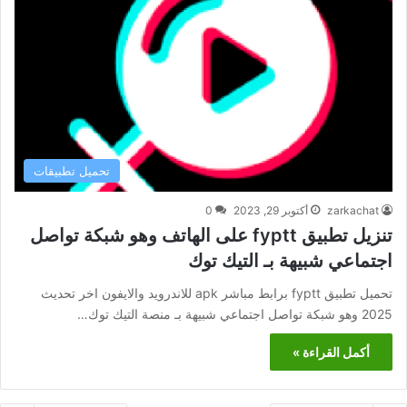
تحميل تطبيقات
zarkachat
أكتوبر 29, 2023
0
تنزيل تطبيق fyptt على الهاتف وهو شبكة تواصل
اجتماعي شبيهة بـ التيك توك
تحميل تطبيق fyptt برابط مباشر apk للاندرويد والايفون اخر تحديث
2025 وهو شبكة تواصل اجتماعي شبيهة بـ منصة التيك توك…
أكمل القراءة »