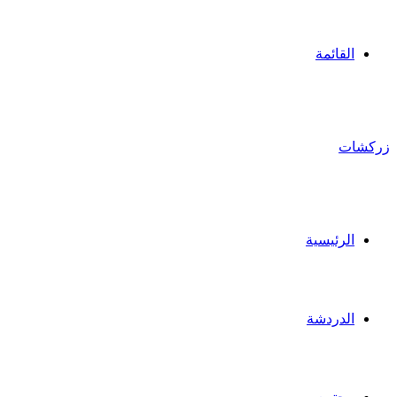
القائمة
زركشات
الرئيسية
الدردشة