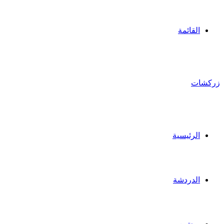
القائمة
زركشات
الرئيسية
الدردشة