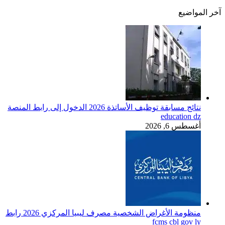
آخر المواضيع
نتائج مسابقة توظيف الأساتذة 2026 الدخول إلى رابط المنصة
education dz
أغسطس 6, 2026
منظومة الأغراض الشخصية مصرف ليبيا المركزي 2026 رابط
fcms cbl gov ly