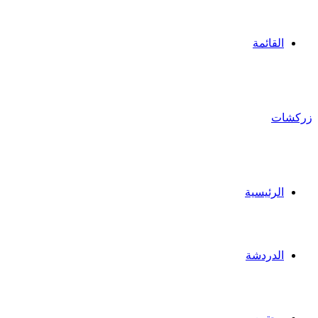
القائمة
زركشات
الرئيسية
الدردشة