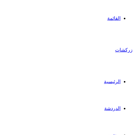
القائمة
زركشات
الرئيسية
الدردشة