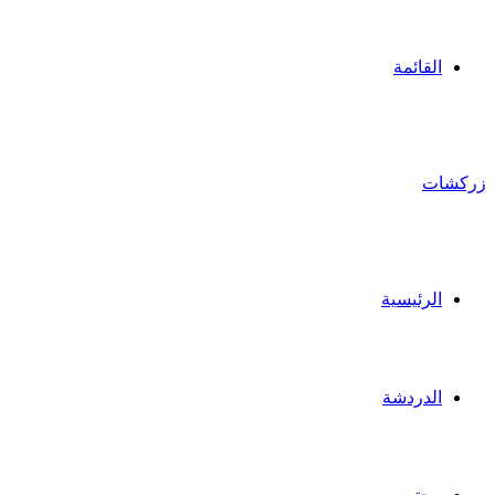
القائمة
زركشات
الرئيسية
الدردشة