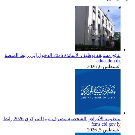
نتائج مسابقة توظيف الأساتذة 2026 الدخول إلى رابط المنصة
education dz
أغسطس 6, 2026
منظومة الأغراض الشخصية مصرف ليبيا المركزي 2026 رابط
fcms cbl gov ly
أغسطس 5, 2026