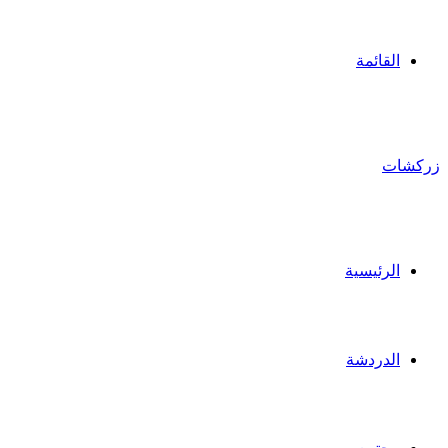
القائمة
زركشات
الرئيسية
الدردشة