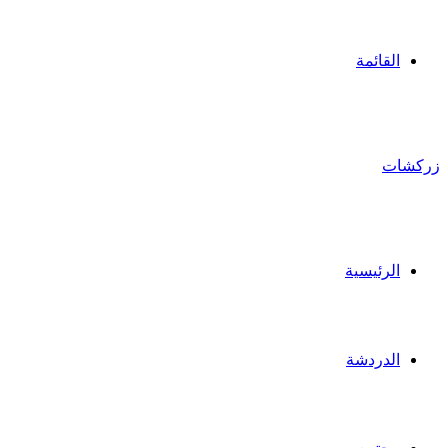
القائمة
زركشات
الرئيسية
الدردشة