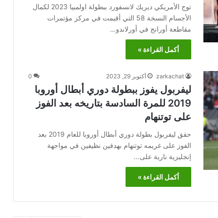
توج الأمريكي ديريك لانسفورد ببطولة اولمبيا 2023 لكمال
الأجسام النسخة 58 التي أقيمت في مركز مؤتمرات
مقاطعة أورانج في أورلاندو…
أكمل القراءة »
zarkachat
أكتوبر 29, 2023
0
ليفربول يفوز ببطولة دوري أبطال أوروبا
2019 للمرة السادسة بتاريخه بعد الفوز
على توتنهام
حقق ليفربول بطولة دوري أبطال أوروبا للعام 2019 بعد
الفوز على غريمه توتنهام بهدفين نظيفين في مواجهة
إنجليزية نارية على…
أكمل القراءة »