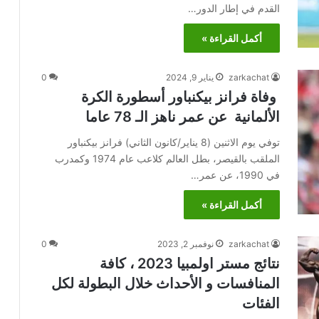
القدم في إطار الدور…
أكمل القراءة »
zarkachat
يناير 9, 2024
0
وفاة فرانز بيكنباور أسطورة الكرة
الألمانية عن عمر ناهز الـ 78 عاما
توفي يوم الاثنين (8 يناير/كانون الثاني) فرانز بيكنباور
الملقب بالقيصر، بطل العالم كلاعب عام 1974 وكمدرب
في 1990، عن عمر…
أكمل القراءة »
zarkachat
نوفمبر 2, 2023
0
نتائج مستر اولمبيا 2023 ، كافة
المنافسات و الأحداث خلال البطولة لكل
الفئات